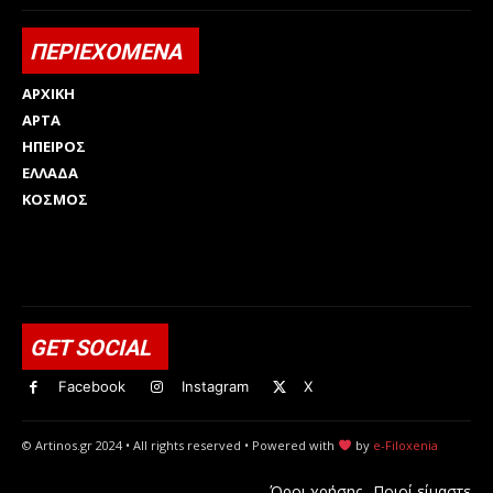
ΠΕΡΙΕΧΟΜΕΝΑ
ΑΡΧΙΚΗ
ΑΡΤΑ
ΗΠΕΙΡΟΣ
ΕΛΛΑΔΑ
ΚΟΣΜΟΣ
Html code here! Replace this with any non empty raw html
code and that's it.
GET SOCIAL
Facebook
Instagram
X
© Artinos.gr 2024 • All rights reserved • Powered with
by
e-Filoxenia
Όροι χρήσης
Ποιοί είμαστε