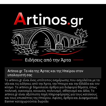
Artinos.gr: Τα νέα της Άρτας και της Ηπείρου στον
υπολογιστή σας
Το artinos.gr είναι ένας ιστότοπος ενημέρωσης που ασχολείται με τα
νέα και τις ειδήσεις από την Άρτα, την Ήπειρο και την Ελλάδα και τον
κόσμο. Το artinos.gr δημοσιεύει άρθρα για διάφορα θέματα, όπως
πολιτική, οικονομία, κοινωνία, πολιτισμό, αθλητισμό και άλλα. Το
artinos.gr είναι αξιόπιστη πηγή πληροφόρησης για τους κατοίκους
και τους επισκέπτες της Ηπείρου. Αφίσες, άρθρα και Διαφημιστικά
Banner καταχωρούνται δωρεάν.