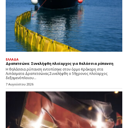
ΕΛΛΑΔΑ
Δραπετσώνα: Συνελήφθη πλοίαρχος για θαλάσσια ρύπανση
Η θαλάσσια ρύπανση εντοπίσηκε στον όρμο Κράκαρη στα
Λιπάσματα Δραπετσώνας.Συνελήφθη ο 59χρονος πλοίαρχος
δεξαμενόπλοιου...
7 Αυγούστου 2026