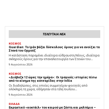
ΤΕΛΕΥΤΑΙΑ ΝΕΑ
ΚΟΣΜΟΣ
Guardian: Το Ιράν βάζει δύσκολους όρους για να ανοίξει τα
Στενά του Ορμούζ
Η κατάσταση παραμένει ιδιαίτερα εύθραυστη.Νέους, ιδιαίτερα
σκληρούς όρους για την επαναλειτουργία των Στενών του...
9 Αυγούστου 2026
ΚΟΣΜΟΣ
«Διάβαζε 12 ώρες την ημέρα»: Οι τραγικές ιστορίες πίσω
από το κίνημα της κατσαρίδας στην Ινδία
Οι διαδηλώσεις, στις οποίες συμμετείχαν φοιτητές από
ολόκληρη τη χώρα, οδήγησαν στα τέλη Ιουλίου...
9 Αυγούστου 2026
ΕΛΛΑΔΑ
Εκρηκτικό «κοκτέιλ» του καιρού με ζέστη και μελτέμια –