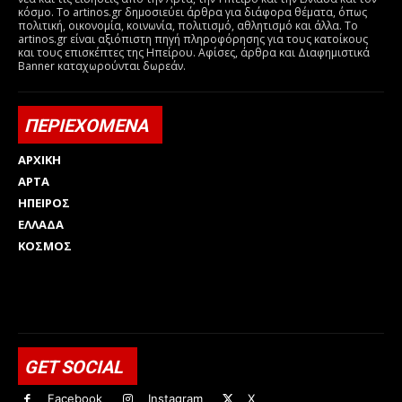
κόσμο. Το artinos.gr δημοσιεύει άρθρα για διάφορα θέματα, όπως
πολιτική, οικονομία, κοινωνία, πολιτισμό, αθλητισμό και άλλα. Το
artinos.gr είναι αξιόπιστη πηγή πληροφόρησης για τους κατοίκους
και τους επισκέπτες της Ηπείρου. Αφίσες, άρθρα και Διαφημιστικά
Banner καταχωρούνται δωρεάν.
ΠΕΡΙΕΧΟΜΕΝΑ
ΑΡΧΙΚΗ
ΑΡΤΑ
ΗΠΕΙΡΟΣ
ΕΛΛΑΔΑ
ΚΟΣΜΟΣ
Html code here! Replace this with any non empty raw html
code and that's it.
GET SOCIAL
Facebook
Instagram
X