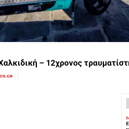
 Χαλκιδική – 12χρονος τραυματίσ
OS.GR
Ε
Ε