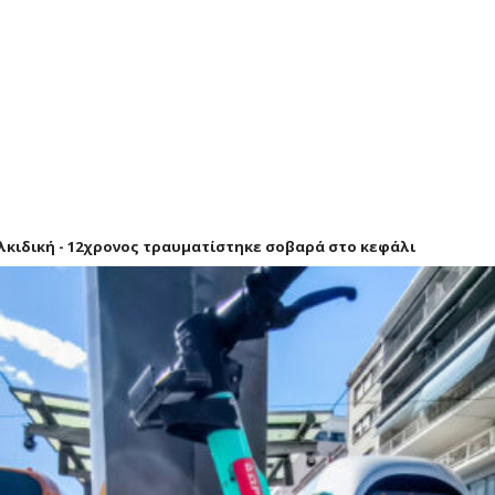
λκιδική - 12χρονος τραυματίστηκε σοβαρά στο κεφάλι