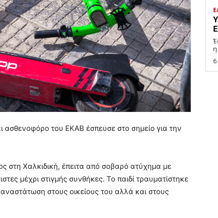
Ε
Υ
Ε
Έ
η
6
αι ασθενοφόρο του ΕΚΑΒ έσπευσε στο σημείο για την
ς στη Χαλκιδική, έπειτα από σοβαρό ατύχημα με
στες μέχρι στιγμής συνθήκες. Το παιδί τραυματίστηκε
αναστάτωση στους οικείους του αλλά και στους