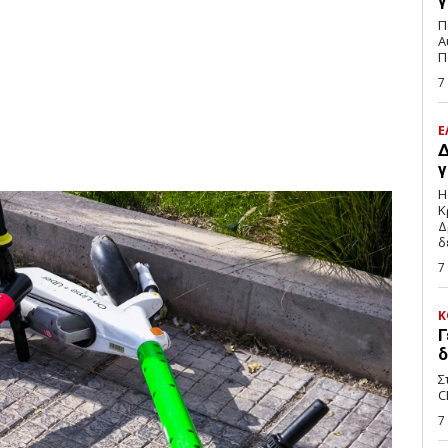
γ
Π
Α
Π
7
Ε
Δ
γ
Η
Κ
Δ
δ
7
Κ
Γ
δ
Σ
C
7