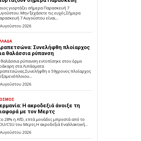
ιορτάζουν σήμερα Παρασκευή
οιος γιορτάζει σήμερα Παρασκευή 7
υγούστου: Μην ξεχάσετε τις ευχές.Σήμερα
αρασκευή 7 Αυγούστου είναι...
 Αυγούστου 2026
ΛΛΑΔΑ
ραπετσώνα: Συνελήφθη πλοίαρχος
ια θαλάσσια ρύπανση
 θαλάσσια ρύπανση εντοπίσηκε στον όρμο
ράκαρη στα Λιπάσματα
ραπετσώνας.Συνελήφθη ο 59χρονος πλοίαρχος
εξαμενόπλοιου...
 Αυγούστου 2026
ΟΣΜΟΣ
ερμανία: Η ακροδεξιά άνοιξε τη
ιαφορά με τον Μερτς
το 28% η AfD, επτά μονάδες μπροστά από το
DU/CSU του Μερτς.Η ακροδεξιά Εναλλακτική...
 Αυγούστου 2026