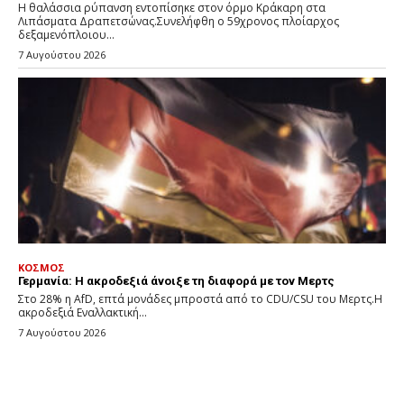
Η θαλάσσια ρύπανση εντοπίσηκε στον όρμο Κράκαρη στα
Λιπάσματα Δραπετσώνας.Συνελήφθη ο 59χρονος πλοίαρχος
δεξαμενόπλοιου...
7 Αυγούστου 2026
ΚΟΣΜΟΣ
Γερμανία: Η ακροδεξιά άνοιξε τη διαφορά με τον Μερτς
Στο 28% η AfD, επτά μονάδες μπροστά από το CDU/CSU του Μερτς.Η
ακροδεξιά Εναλλακτική...
7 Αυγούστου 2026