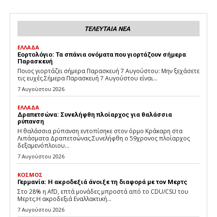
ΤΕΛΕΥΤΑΙΑ ΝΕΑ
ΕΛΛΑΔΑ
Εορτολόγιο: Τα σπάνια ονόματα που γιορτάζουν σήμερα
Παρασκευή
Ποιος γιορτάζει σήμερα Παρασκευή 7 Αυγούστου: Μην ξεχάσετε
τις ευχές.Σήμερα Παρασκευή 7 Αυγούστου είναι...
7 Αυγούστου 2026
ΕΛΛΑΔΑ
Δραπετσώνα: Συνελήφθη πλοίαρχος για θαλάσσια
ρύπανση
Η θαλάσσια ρύπανση εντοπίσηκε στον όρμο Κράκαρη στα
Λιπάσματα Δραπετσώνας.Συνελήφθη ο 59χρονος πλοίαρχος
δεξαμενόπλοιου...
7 Αυγούστου 2026
ΚΟΣΜΟΣ
Γερμανία: Η ακροδεξιά άνοιξε τη διαφορά με τον Μερτς
Στο 28% η AfD, επτά μονάδες μπροστά από το CDU/CSU του
Μερτς.Η ακροδεξιά Εναλλακτική...
7 Αυγούστου 2026