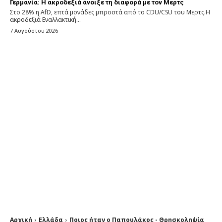
Γερμανία: Η ακροδεξιά άνοιξε τη διαφορά με τον Μερτς
Στο 28% η AfD, επτά μονάδες μπροστά από το CDU/CSU του Μερτς.Η
ακροδεξιά Εναλλακτική...
7 Αυγούστου 2026