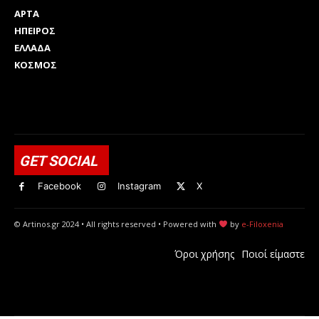
ΑΡΤΑ
ΗΠΕΙΡΟΣ
ΕΛΛΑΔΑ
ΚΟΣΜΟΣ
Html code here! Replace this with any non empty raw html
code and that's it.
GET SOCIAL
Facebook
Instagram
X
© Artinos.gr 2024 • All rights reserved • Powered with
by
e-Filoxenia
Όροι χρήσης
Ποιοί είμαστε